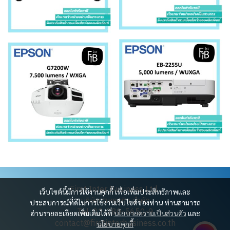
First Inter Business Ltd.
เว็บไซต์นี้มีการใช้งานคุกกี้ เพื่อเพิ่มประสิทธิภาพและ
บริษัท สหธุรกิจ จำกัด
ประสบการณ์ที่ดีในการใช้งานเว็บไซต์ของท่าน ท่านสามารถ
Tel: 02-280-5650-9
อ่านรายละเอียดเพิ่มเติมได้ที่
นโยบายความเป็นส่วนตัว
และ
contact@firstinterbusiness.co.th
นโยบายคุกกี้