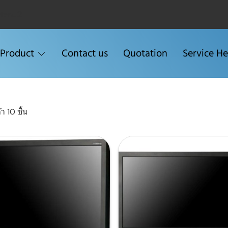
Menu2
Product
Contact us
Quotation
Service He
า 10 ชิ้น