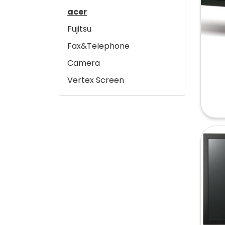
acer
hp Scanner
Brother Mono Printer
Epson Workforce
Fujitsu
hp Ink &Toner
Brother Printer Inkjet
Epson Color Laser Printer
Fax&Telephone
hp Designjet
Brother Scanner
Epson Mono Laser Printer
Camera
Epson Scanner
Vertex Screen
Epson Dot Matrix
DJI
Epson Printer L-Series
พริ้นเตอร์แท็งค์แท้
Wacom
Epson Projector
Other Scanners
test-payment