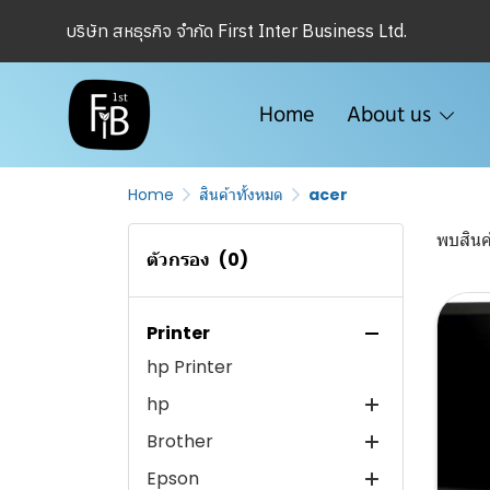
Menu1
บริษัท สหธุรกิจ จำกัด First Inter Business Ltd.
cisco Meraki
Microsoft
WFH
Home
About us
Casio
APC
Home
สินค้าทั้งหมด
acer
POS
พบสินค้
Samsung
ตัวกรอง
(0)
Ink&Toner
Fuji Xerox
Printer
hp Printer
Fuji Xerox Mono Laser
hp
Fuji Xerox Color Laser
Brother
Fuji Xerox Scanner
hp Monitor
Epson
hp nb-pc-ws
Brother Color Printer