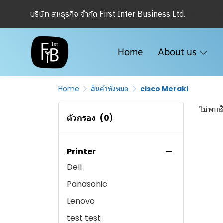
Menu1
บริษัท สหธุรกิจ จำกัด First Inter Business Ltd.
Adobe
Trend micro
Canon-Printer
Apple
ESET
Canon-Scanner
Poly Studio
Kaspersky
iPhone
Home
About us
Ricoh scanner
ZOOM
iPad
Video Conference
Ergotron
TeamViewer
Macbook
Speaker
Home
สินค้าทั้งหมด
cisco Meraki
HP-PCS
Chaos
Mac
Head Set
WorkFi
ไม่พบสิ
Zebra Barcode Scanner
Sketch up
Apple TV
ตัวกรอง
(0)
UPS อื่นๆ
Autodesk
Barcode Printer
เครื่องเช่า
Google
Printer
Dell
Microsoft
Panasonic
Scale fusion
Lenovo
WPS
test test
Foxit