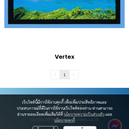
Vertex
1
First Inter Business Ltd.
เว็บไซต์นี้มีการใช้งานคุกกี้ เพื่อเพิ่มประสิทธิภาพและ
บริษัท สหธุรกิจ จำกัด
ประสบการณ์ที่ดีในการใช้งานเว็บไซต์ของท่าน ท่านสามารถ
Tel: 02-280-5650-9
อ่านรายละเอียดเพิ่มเติมได้ที่
นโยบายความเป็นส่วนตัว
และ
contact@firstinterbusiness.co.th
นโยบายคุกกี้