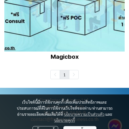
Magicbox
1
First Inter Business Ltd.
เว็บไซต์นี้มีการใช้งานคุกกี้ เพื่อเพิ่มประสิทธิภาพและ
บริษัท สหธุรกิจ จำกัด
ประสบการณ์ที่ดีในการใช้งานเว็บไซต์ของท่าน ท่านสามารถ
Tel: 02-280-5650-9
อ่านรายละเอียดเพิ่มเติมได้ที่
นโยบายความเป็นส่วนตัว
และ
contact@firstinterbusiness.co.th
นโยบายคุกกี้