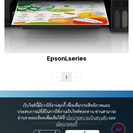
EpsonLseries
1
First Inter Business Ltd.
เว็บไซต์นี้มีการใช้งานคุกกี้ เพื่อเพิ่มประสิทธิภาพและ
บริษัท สหธุรกิจ จำกัด
ประสบการณ์ที่ดีในการใช้งานเว็บไซต์ของท่าน ท่านสามารถ
Tel: 02-280-5650-9
อ่านรายละเอียดเพิ่มเติมได้ที่
นโยบายความเป็นส่วนตัว
และ
contact@firstinterbusiness.co.th
นโยบายคุกกี้