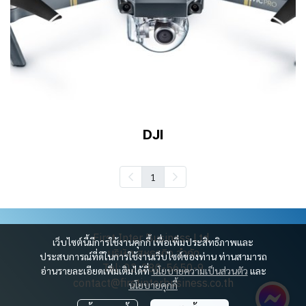
DJI
1
First Inter Business Ltd.
เว็บไซต์นี้มีการใช้งานคุกกี้ เพื่อเพิ่มประสิทธิภาพและ
บริษัท สหธุรกิจ จำกัด
ประสบการณ์ที่ดีในการใช้งานเว็บไซต์ของท่าน ท่านสามารถ
Tel: 02-280-5650-9
อ่านรายละเอียดเพิ่มเติมได้ที่
นโยบายความเป็นส่วนตัว
และ
contact@firstinterbusiness.co.th
นโยบายคุกกี้