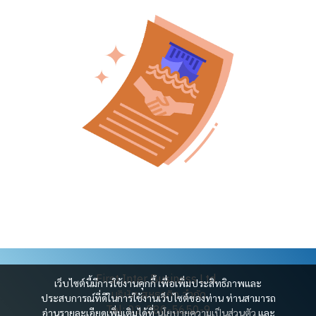
First Inter Business Ltd.
เว็บไซต์นี้มีการใช้งานคุกกี้ เพื่อเพิ่มประสิทธิภาพและ
บริษัท สหธุรกิจ จำกัด
ประสบการณ์ที่ดีในการใช้งานเว็บไซต์ของท่าน ท่านสามารถ
Tel: 02-280-5650-9
อ่านรายละเอียดเพิ่มเติมได้ที่
นโยบายความเป็นส่วนตัว
และ