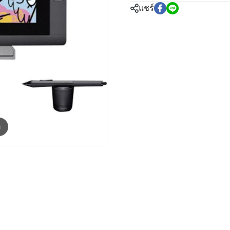
แชร์
m