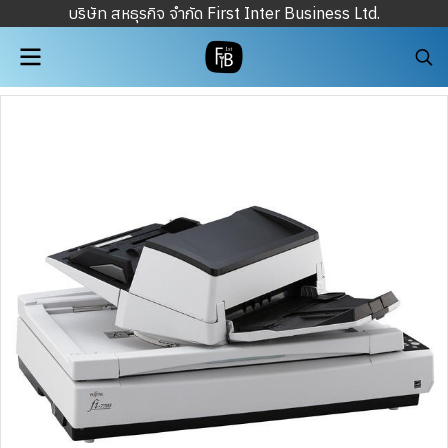
บริษัท สหธุรกิจ จำกัด First Inter Business Ltd.