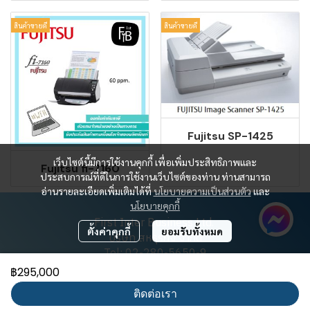
สินค้าขายดี
สินค้าขายดี
Fujitsu SP-1425
เว็บไซต์นี้มีการใช้งานคุกกี้ เพื่อเพิ่มประสิทธิภาพและ
Fujitsu fi-7160
ประสบการณ์ที่ดีในการใช้งานเว็บไซต์ของท่าน ท่านสามารถ
อ่านรายละเอียดเพิ่มเติมได้ที่
นโยบายความเป็นส่วนตัว
และ
นโยบายคุกกี้
First Inter Business Ltd.
ตั้งค่าคุกกี้
ยอมรับทั้งหมด
บริษัท สหธุรกิจ จำกัด
Tel: 02-280-5650-9
contact@firstinterbusiness.co.th
฿295,000
ติดต่อเรา
Powered By
MakeWebEasy