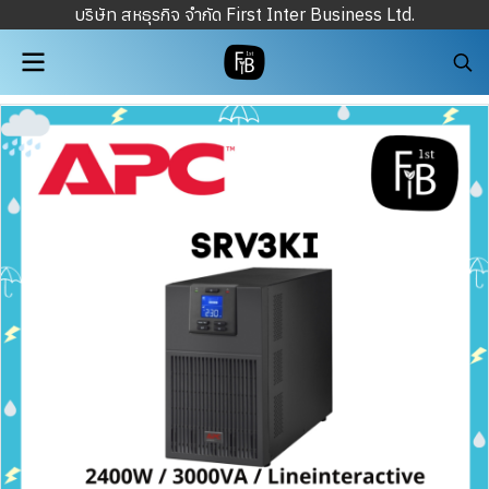
บริษัท สหธุรกิจ จำกัด First Inter Business Ltd.