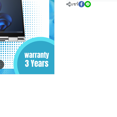
แชร์
m