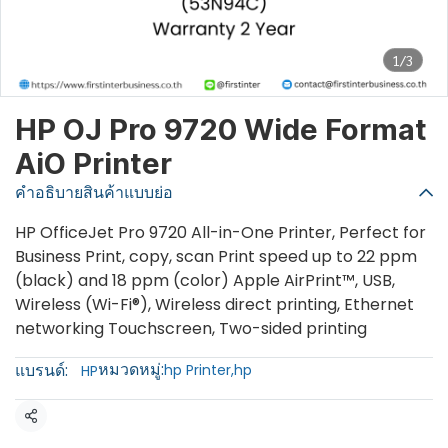
1/3
HP OJ Pro 9720 Wide Format
AiO Printer
คำอธิบายสินค้าแบบย่อ
HP OfficeJet Pro 9720 All-in-One Printer, Perfect for
Business Print, copy, scan Print speed up to 22 ppm
(black) and 18 ppm (color) Apple AirPrint™, USB,
Wireless (Wi-Fi®), Wireless direct printing, Ethernet
networking Touchscreen, Two-sided printing
หมวดหมู่:
แบรนด์:
hp Printer
,
hp
HP
แชร์