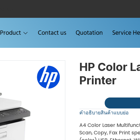
Menu2
Product
Contact us
Quotation
Service He
HP Color L
Printer
คำอธิบายสินค้าแบบย่อ
A4 Color Laser Multifunct
Scan, Copy, Fax Print s