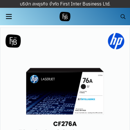
บริษัท สหธุรกิจ จำกัด First Inter Business Ltd.