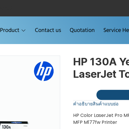
Menu2
Product
Contact us
Quotation
Service He
HP 130A Ye
LaserJet T
คำอธิบายสินค้าแบบย่อ
HP Color LaserJet Pro MF
MFP M177fw Printer