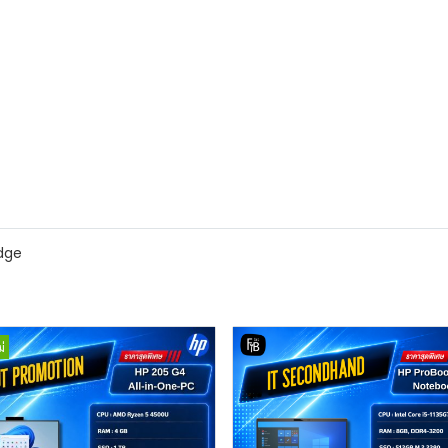
idge
่