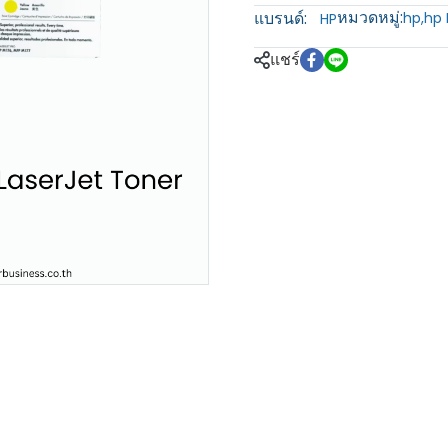
หมวดหมู่:
แบรนด์:
hp
,
hp 
HP
แชร์