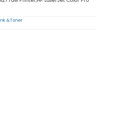
M277dw Printer,HP LaserJet Color Pro
Ink &Toner