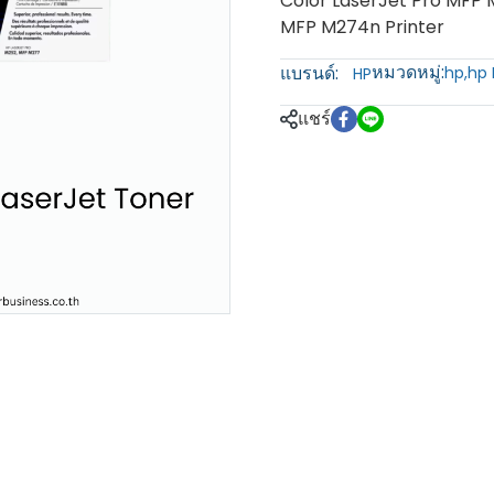
Color LaserJet Pro MFP 
MFP M274n Printer
หมวดหมู่:
แบรนด์:
hp
,
hp 
HP
แชร์