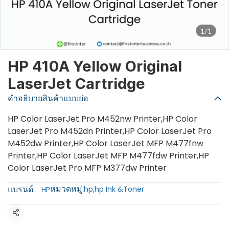
1/1
HP 410A Yellow Original
LaserJet Cartridge
คำอธิบายสินค้าแบบย่อ
HP Color LaserJet Pro M452nw Printer,HP Color
LaserJet Pro M452dn Printer,HP Color LaserJet Pro
M452dw Printer,HP Color LaserJet MFP M477fnw
Printer,HP Color LaserJet MFP M477fdw Printer,HP
Color LaserJet Pro MFP M377dw Printer
หมวดหมู่:
แบรนด์:
hp
,
hp Ink &Toner
HP
แชร์