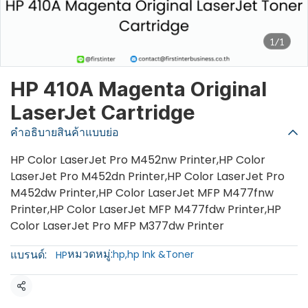
1/1
HP 410A Magenta Original
LaserJet Cartridge
คำอธิบายสินค้าแบบย่อ
HP Color LaserJet Pro M452nw Printer,HP Color
LaserJet Pro M452dn Printer,HP Color LaserJet Pro
M452dw Printer,HP Color LaserJet MFP M477fnw
Printer,HP Color LaserJet MFP M477fdw Printer,HP
Color LaserJet Pro MFP M377dw Printer
หมวดหมู่:
แบรนด์:
hp
,
hp Ink &Toner
HP
แชร์