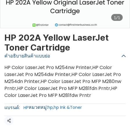
1/1
HP 202A Yellow LaserJet
Toner Cartridge
คำอธิบายสินค้าแบบย่อ
HP Color LaserJet Pro M254nw Printer,HP Color
LaserJet Pro M254dw Printer,HP Color LaserJet Pro
M254dn Printer,HP Color LaserJet Pro MFP M280nw
Prntr,HP Color LaserJet Pro MFP M281fdn Prntr,HP
Color LaserJet Pro MFP M281fdw Prntr
หมวดหมู่:
แบรนด์:
hp
,
hp Ink &Toner
HP
แชร์