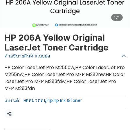
1/1
HP 206A Yellow Original
LaserJet Toner Cartridge
คำอธิบายสินค้าแบบย่อ
HP Color LaserJet Pro M255dw,HP Color LaserJet Pro
M255nw,HP Color LaserJet Pro MFP M282nw,HP Color
LaserJet Pro MFP M283fdw,HP Color LaserJet Pro
MFP M283fdn
หมวดหมู่:
แบรนด์:
hp
,
hp Ink &Toner
HP
แชร์