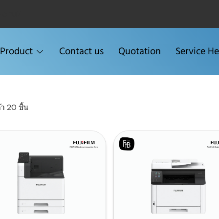
Menu2
Product
Contact us
Quotation
Service He
า 20 ชิ้น