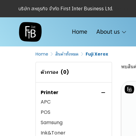
Menu1
บริษัท สหธุรกิจ จำกัด First Inter Business Ltd.
เครื่องเช่า
Google
Dell
Microsoft
Panasonic
Scale fusion
Home
About us
Lenovo
WPS
test test
Foxit
Home
สินค้าทั้งหมด
Fuji Xerox
cisco Meraki
พบสินค้
Microsoft
ตัวกรอง
(0)
WFH
Casio
Printer
APC
POS
Samsung
Ink&Toner