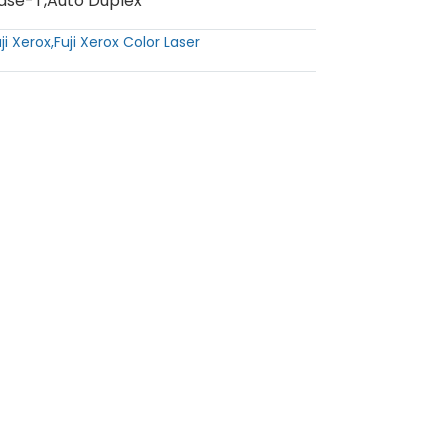
Base-T,Auto Duplex
ji Xerox
,
Fuji Xerox Color Laser