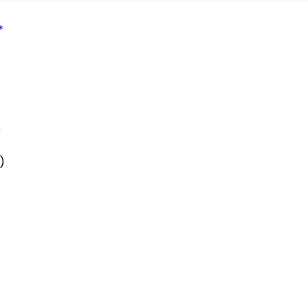
*
)
)