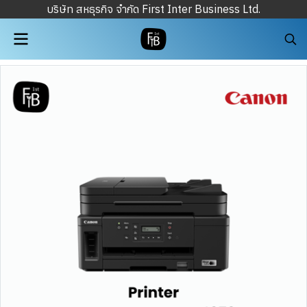
บริษัท สหธุรกิจ จำกัด First Inter Business Ltd.